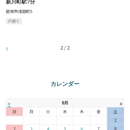
新川町駅7分
碧南市浅間町5
戸建て
«
2 / 2
カレンダー
«
»
8月
日
月
火
水
木
金
土
1
2
3
4
5
6
7
8